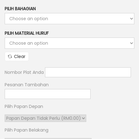
r
n
PILIH BAHAGIAN
i
c
e
PILIH MATERIAL HURUF
r
a
n
Clear
g
e
Nombor Plat Anda
:
Pesanan Tambahan
R
M
3
Pilih Papan Depan
0
.
Pilih Papan Belakang
0