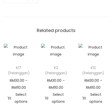
g
g
a
n
Related products
)
q
u
a
n
K17
K2
K12
t
(Pelanggan)
(Pelanggan)
(Pelanggan)
i
RM
30.00
–
RM
30.00
–
RM
30.00
–
t
P
P
P
RM
110.00
RM
110.00
RM
110.00
y
r
r
r
Select
Select
Select
i
i
i
options
options
options
T
c
T
c
T
c