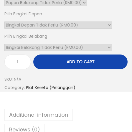
0
t
Pilih Bingkai Depan
h
r
o
Pilih Bingkai Belakang
u
g
h
ADD TO CART
K
R
7
M
SKU:
N/A
0
1
Category:
Plat Kereta (Pelanggan)
(
1
P
0
e
.
Additional information
l
0
a
0
Reviews (0)
n