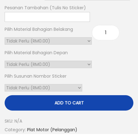
:
Pesanan Tambahan (Tulis No Sticker)
R
M
0
Pilih Material Bahagian Belakang
M
.
4
0
Pilih Material Bahagian Depan
(
0
P
t
e
h
Pilih Susunan Nombor Sticker
l
r
a
o
n
u
ADD TO CART
g
g
g
h
SKU:
N/A
a
R
Category:
Plat Motor (Pelanggan)
n
M