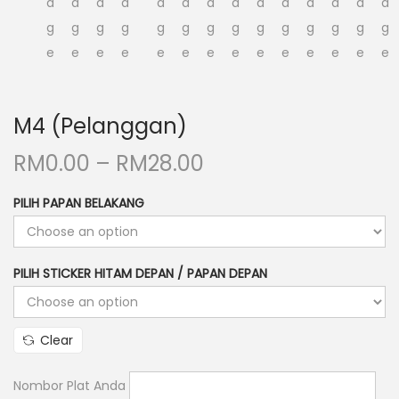
n
M4 (Pelanggan)
P
RM
0.00
–
RM
28.00
r
PILIH PAPAN BELAKANG
i
c
e
PILIH STICKER HITAM DEPAN / PAPAN DEPAN
r
a
n
Clear
g
e
Nombor Plat Anda