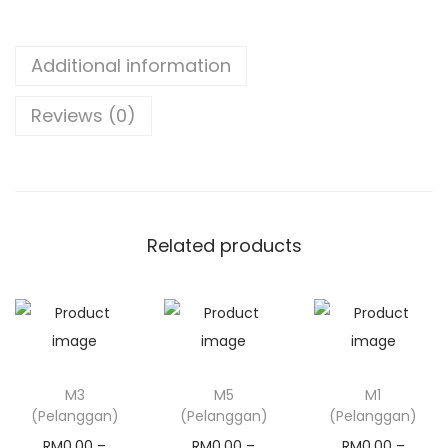
)
2
q
8
u
Additional information
.
a
0
Reviews (0)
n
0
t
i
t
y
Related products
M3
M5
M1
(Pelanggan)
(Pelanggan)
(Pelanggan)
RM
0.00
–
RM
0.00
–
RM
0.00
–